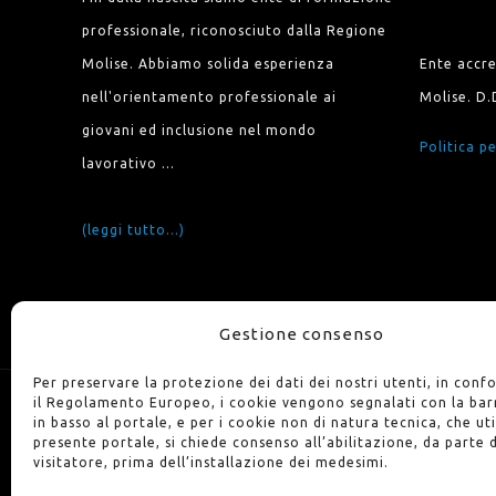
professionale, riconosciuto dalla Regione
Molise. Abbiamo solida esperienza
Ente accr
nell'orientamento professionale ai
Molise. D.
giovani ed inclusione nel mondo
Politica pe
lavorativo ...
(leggi tutto...)
Gestione consenso
Per preservare la protezione dei dati dei nostri utenti, in conf
il Regolamento Europeo, i cookie vengono segnalati con la bar
in basso al portale, e per i cookie non di natura tecnica, che uti
presente portale, si chiede consenso all’abilitazione, da parte 
visitatore, prima dell’installazione dei medesimi.
© 2023 Ares C