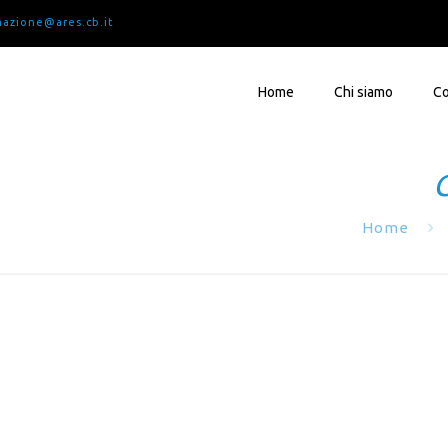
mazione@ares.cb.it
Home
Chi siamo
Co
C
Home