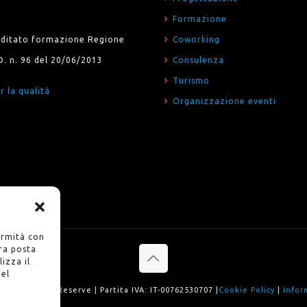
Formazione
editato formazione Regione
Coworking
D. n. 96 del 20/06/2013
Consulenza
Turismo
r la qualità
Organizzazione eventi
ormità con
ra posta
lizza il
del
b. All Rights Reserve | Partita IVA: IT-00762530707 |
Cookie Policy
|
Infor