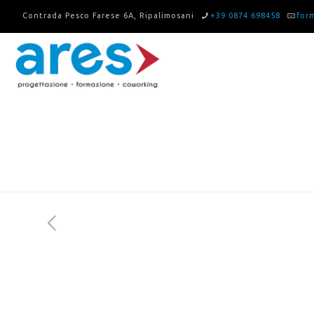
Contrada Pesco Farese 6A, Ripalimosani
+39 0874 698458
for