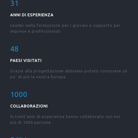
31
ANNI DI ESPERIENZA
Leader nella formazione per i giovani e supporto per
imprese e professionisti
48
PAESI VISITATI
Grazie alla progettazione abbiamo potuto conoscere un
po' di più la nostra Europa
1000
COLLABORAZIONI
In trent'anni di esperienza hanno collaborato con noi
più di 1000 persone