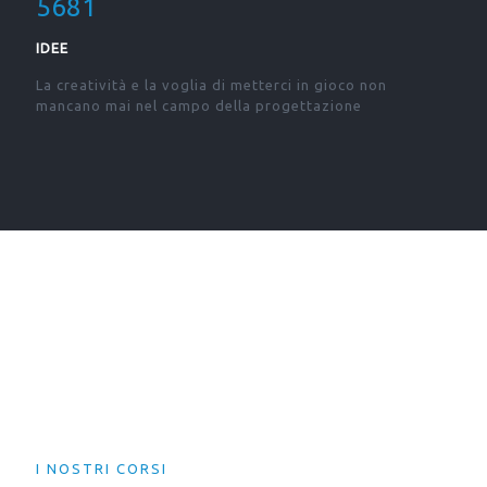
5681
IDEE
La creatività e la voglia di metterci in gioco non
mancano mai nel campo della progettazione
I NOSTRI CORSI