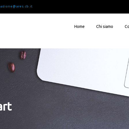
mazione@ares.cb.it
Home
Chi siamo
Co
art