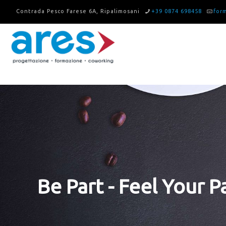
Contrada Pesco Farese 6A, Ripalimosani
+39 0874 698458
for
Be Part - Feel Your P