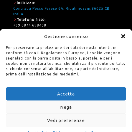
Indirizzo
:
Contrada Pesco Farese 6A, Ripalimosani,86025 CB,
Italia
Telefono fisso
:
+39 0874 698458
E-mail
:
Gestione consenso
formazione@ares.cb.it
Privacy Policy
:
Per preservare la protezione dei dati dei nostri utenti, in
Leggi l'informativa
conformità con il Regolamento Europeo, i cookie vengono
segnalati con la barra posta in basso al portale, e per i
cookie non di natura tecnica, che utilizza il presente portale,
si chiede consenso all’abilitazione, da parte del visitatore,
prima dell’installazione dei medesimi.
Accetta
© 2023 Ares Cb. All Rights Reserve | Partita IVA: IT-
00762530707 |
Cookie Policy
|
Informativa Privacy
Nega
Credit image Coffee Geek - Starbucks
Vedi preferenze